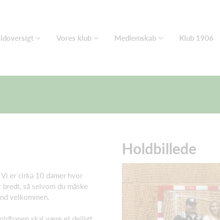
ldoversigt
Vores klub
Medlemskab
Klub 1906
Holdbillede
. Vi er cirka 10 damer hvor
r bredt, så selvom du måske
e end velkommen.
oldbanen skal være et dejligt