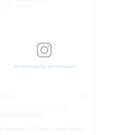
Vis dette opslag på Instagram
Et opslag delt af IF Stadions damer (@ifstadiondamer)