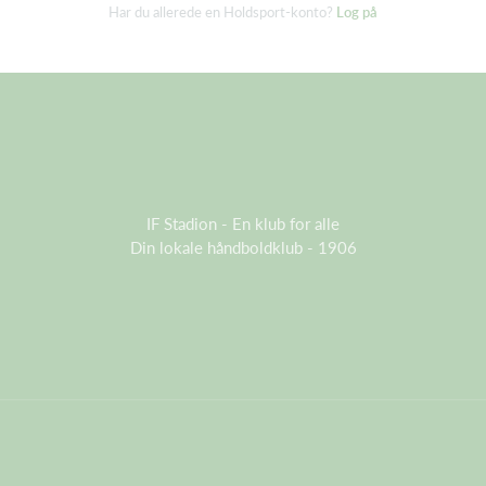
Har du allerede en Holdsport-konto?
Log på
IF Stadion - En klub for alle
Din lokale håndboldklub - 1906