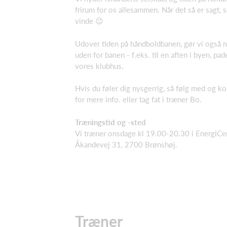
frirum for os allesammen. Når det så er sagt, så
vinde 😉
Udover tiden på håndboldbanen, gør vi også no
uden for banen - f.eks. til en aften i byen, pade
vores klubhus.
Hvis du føler dig nysgerrig, så følg med og k
for mere info. eller tag fat i træner Bo.
Træningstid og -sted
Vi træner onsdage kl 19.00-20.30 i EnergiCen
Åkandevej 31, 2700 Brønshøj.
Træner