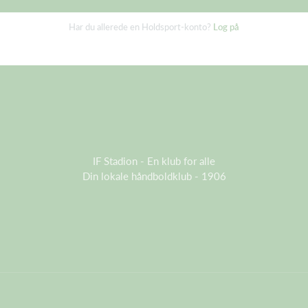
Har du allerede en Holdsport-konto?
Log på
IF Stadion - En klub for alle
Din lokale håndboldklub - 1906