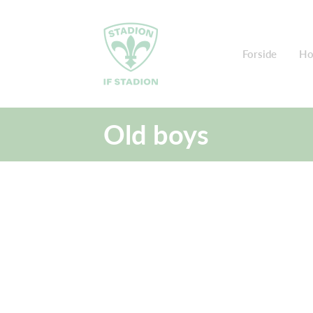
Forside
Ho
Old boys