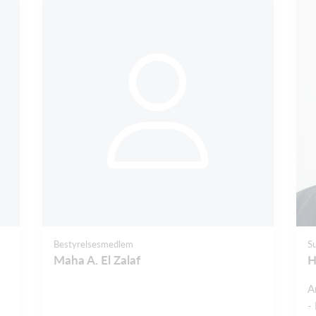
Bestyrelsesmedlem
S
Maha A. El Zalaf
H
A
-