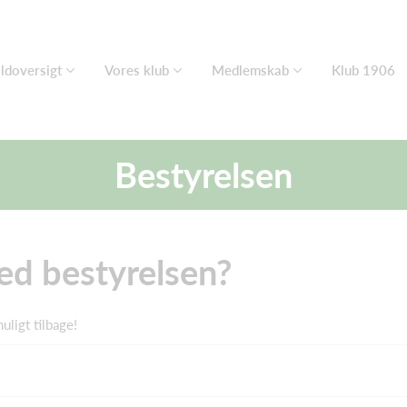
ldoversigt
Vores klub
Medlemskab
Klub 1906
Bestyrelsen
med bestyrelsen?
uligt tilbage!