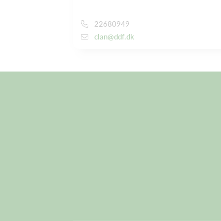
22680949
clan@ddf.dk