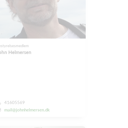
estyrelsesmedlem
ohn Helmersen
41605569
mail@johnhelmersen.dk