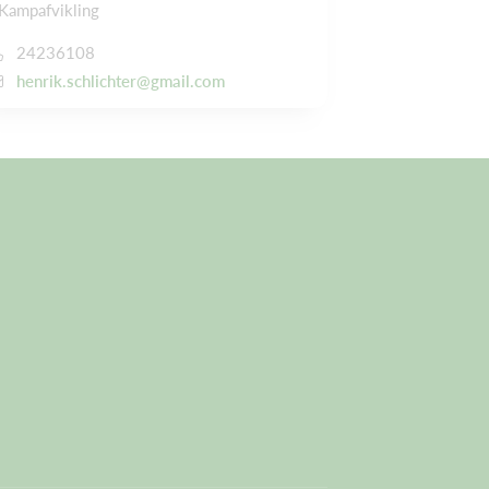
 Kampafvikling
24236108
henrik.schlichter@gmail.com