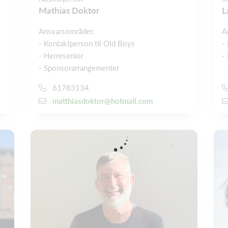
Mathias Doktor
L
Ansvarsområder:
A
- Kontaktperson til Old Boys
-
- Herresenior
-
- Sponsorarrangementer
61783134
matthiasdoktor@hotmail.com