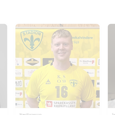
Næstforperson
S