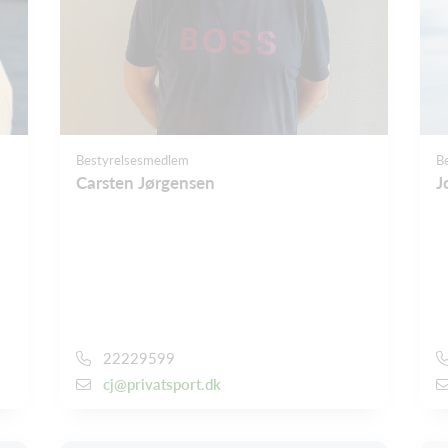
Bestyrelsesmedlem
B
Carsten Jørgensen
J
22229599
cj@privatsport.dk