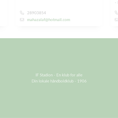
-
28903854
mahazalaf@hotmail.com
IF Stadion - En klub for alle
Din lokale håndboldklub - 1906