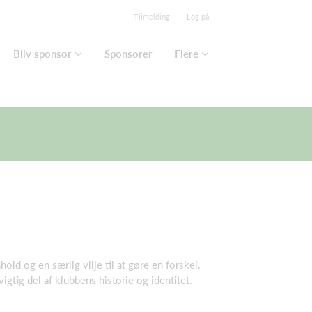
Tilmelding
Log på
Bliv sponsor
Sponsorer
Flere
d og en særlig vilje til at gøre en forskel.
gtig del af klubbens historie og identitet.