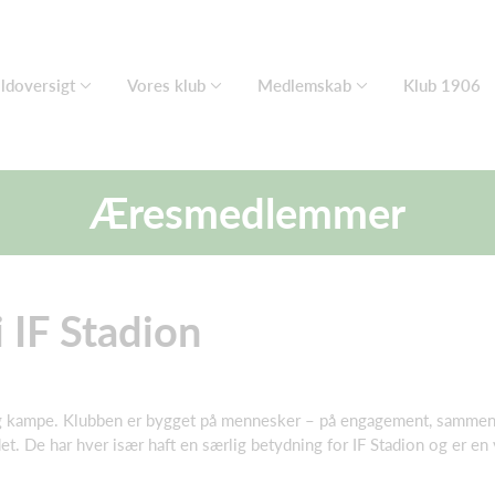
ldoversigt
Vores klub
Medlemskab
Klub 1906
Æresmedlemmer
IF Stadion
og kampe. Klubben er bygget på mennesker – på engagement, sammenhol
De har hver især haft en særlig betydning for IF Stadion og er en vi