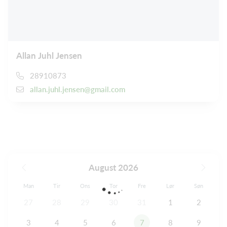
Allan Juhl Jensen
28910873
allan.juhl.jensen@gmail.com
August 2026
Man
Tir
Ons
Tor
Fre
Lør
Søn
27
28
29
30
31
1
2
3
4
5
6
7
8
9